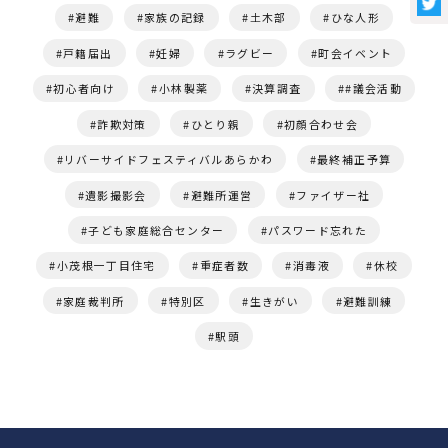
避難
家族の記録
土木部
ひな人形
戸籍届出
妊婦
ラグビー
町会イベント
初心者向け
小林製薬
決算調査
#議会活動
詐欺対策
ひとり親
初顔合わせ会
リバーサイドフェスティバルあらかわ
最終補正予算
遺影撮影会
避難所運営
ファイザー社
子ども家庭総合センター
パスワード忘れた
小茂根一丁目住宅
重症者数
消毒液
休校
家庭裁判所
特別区
生きがい
避難訓練
駅頭