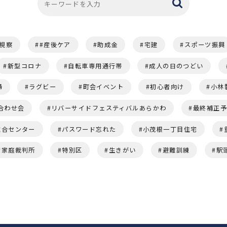
視察
#産後ケア
助成金
宅建
スポーツ振興
新型コロナ
自転車専用通行帯
成人の日のつどい
婦
ラグビー
町会イベント
初心者向け
小林
合わせ会
リバーサイドフェスティバルあらかわ
最終補正
総合センター
パスワード忘れた
小茂根一丁目住宅
家庭裁判所
特別区
生きがい
避難訓練
駅