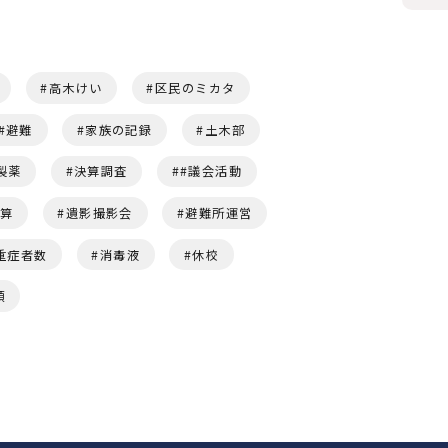
高木けい
区民のミカタ
避難
家族の記録
土木部
製薬
決算調査
#議会活動
予算
遺影撮影会
避難所運営
重症者数
消毒液
休校
頭