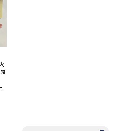
火
ト開
こ